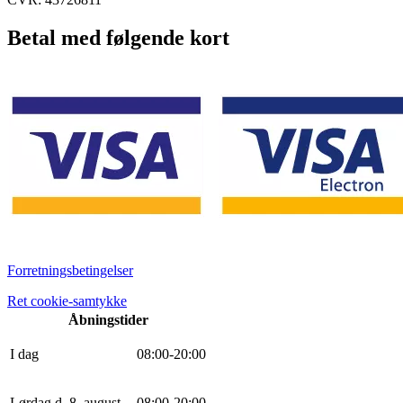
Betal med følgende kort
Forretningsbetingelser
Ret cookie-samtykke
Åbningstider
I dag
0
8
:
0
0
-
20
:
0
0
Lørdag d. 8. august
0
8
:
0
0
-
20
:
0
0