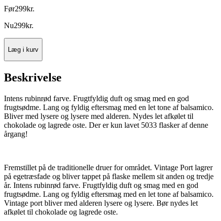
Før
299
kr.
Nu
299
kr.
Læg i kurv
Beskrivelse
Intens rubinrød farve. Frugtfyldig duft og smag med en god
frugtsødme. Lang og fyldig eftersmag med en let tone af balsamico.
Bliver med lysere og lysere med alderen. Nydes let afkølet til
chokolade og lagrede oste. Der er kun lavet 5033 flasker af denne
årgang!
Fremstillet på de traditionelle druer for området. Vintage Port lagrer
på egetræsfade og bliver tappet på flaske mellem sit anden og tredje
år. Intens rubinrød farve. Frugtfyldig duft og smag med en god
frugtsødme. Lang og fyldig eftersmag med en let tone af balsamico.
Vintage port bliver med alderen lysere og lysere. Bør nydes let
afkølet til chokolade og lagrede oste.