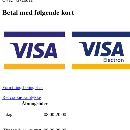
CVR: 43726811
Betal med følgende kort
Forretningsbetingelser
Ret cookie-samtykke
Åbningstider
I dag
0
8
:
0
0
-
20
:
0
0