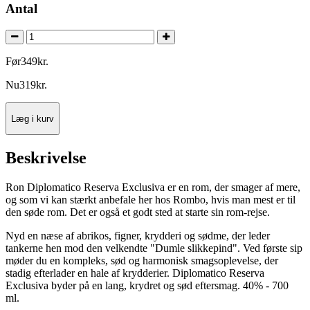
Antal
Før
349
kr.
Nu
319
kr.
Læg i kurv
Beskrivelse
Ron Diplomatico Reserva Exclusiva er en rom, der smager af mere,
og som vi kan stærkt anbefale her hos Rombo, hvis man mest er til
den søde rom. Det er også et godt sted at starte sin rom-rejse.
Nyd en næse af abrikos, figner, krydderi og sødme, der leder
tankerne hen mod den velkendte "Dumle slikkepind". Ved første sip
møder du en kompleks, sød og harmonisk smagsoplevelse, der
stadig efterlader en hale af krydderier. Diplomatico Reserva
Exclusiva byder på en lang, krydret og sød eftersmag. 40% - 700
ml.