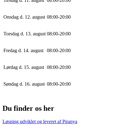
Tirsdag d. 11. august
0
8
:
0
0
-
20
:
0
0
Onsdag d. 12. august
0
8
:
0
0
-
20
:
0
0
Torsdag d. 13. august
0
8
:
0
0
-
20
:
0
0
Fredag d. 14. august
0
8
:
0
0
-
20
:
0
0
Lørdag d. 15. august
0
8
:
0
0
-
20
:
0
0
Søndag d. 16. august
0
8
:
0
0
-
20
:
0
0
Du finder os her
Løsning udviklet og leveret af
Piranya