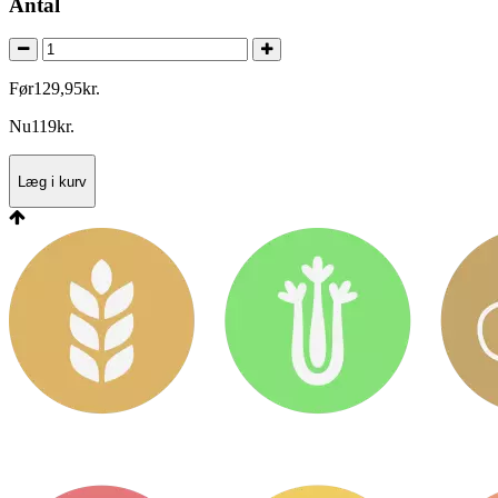
Antal
Før
129
,
95
kr.
Nu
119
kr.
Læg i kurv