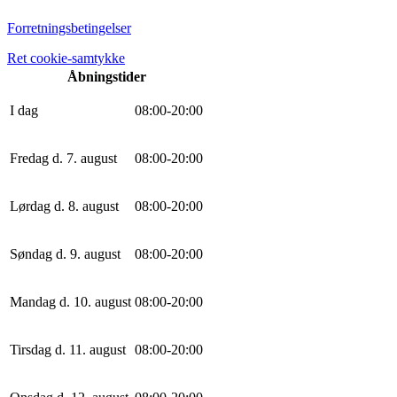
Forretningsbetingelser
Ret cookie-samtykke
Åbningstider
I dag
0
8
:
0
0
-
20
:
0
0
Fredag d. 7. august
0
8
:
0
0
-
20
:
0
0
Lørdag d. 8. august
0
8
:
0
0
-
20
:
0
0
Søndag d. 9. august
0
8
:
0
0
-
20
:
0
0
Mandag d. 10. august
0
8
:
0
0
-
20
:
0
0
Tirsdag d. 11. august
0
8
:
0
0
-
20
:
0
0