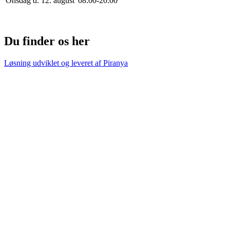
Onsdag d. 12. august
0
8
:
0
0
-
20
:
0
0
Du finder os her
Løsning udviklet og leveret af
Piranya