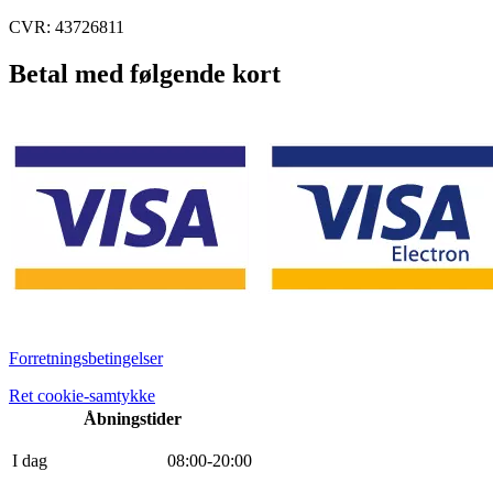
CVR: 43726811
Betal med følgende kort
Forretningsbetingelser
Ret cookie-samtykke
Åbningstider
I dag
0
8
:
0
0
-
20
:
0
0