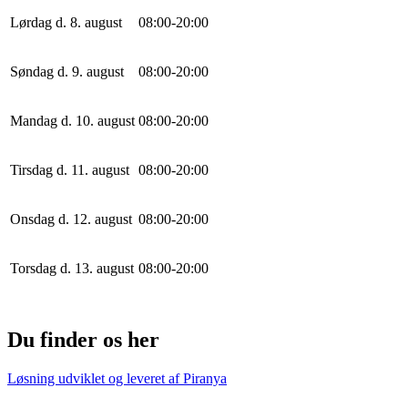
Lørdag d. 8. august
0
8
:
0
0
-
20
:
0
0
Søndag d. 9. august
0
8
:
0
0
-
20
:
0
0
Mandag d. 10. august
0
8
:
0
0
-
20
:
0
0
Tirsdag d. 11. august
0
8
:
0
0
-
20
:
0
0
Onsdag d. 12. august
0
8
:
0
0
-
20
:
0
0
Torsdag d. 13. august
0
8
:
0
0
-
20
:
0
0
Du finder os her
Løsning udviklet og leveret af
Piranya