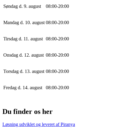
Søndag d. 9. august
0
8
:
0
0
-
20
:
0
0
Mandag d. 10. august
0
8
:
0
0
-
20
:
0
0
Tirsdag d. 11. august
0
8
:
0
0
-
20
:
0
0
Onsdag d. 12. august
0
8
:
0
0
-
20
:
0
0
Torsdag d. 13. august
0
8
:
0
0
-
20
:
0
0
Fredag d. 14. august
0
8
:
0
0
-
20
:
0
0
Du finder os her
Løsning udviklet og leveret af
Piranya