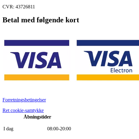
CVR: 43726811
Betal med følgende kort
Forretningsbetingelser
Ret cookie-samtykke
Åbningstider
I dag
0
8
:
0
0
-
20
:
0
0