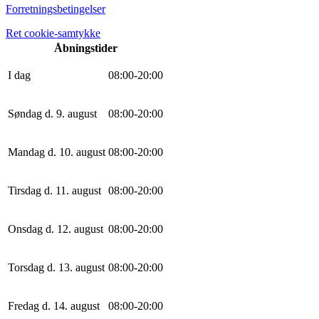
Forretningsbetingelser
Ret cookie-samtykke
Åbningstider
I dag
0
8
:
0
0
-
20
:
0
0
Søndag d. 9. august
0
8
:
0
0
-
20
:
0
0
Mandag d. 10. august
0
8
:
0
0
-
20
:
0
0
Tirsdag d. 11. august
0
8
:
0
0
-
20
:
0
0
Onsdag d. 12. august
0
8
:
0
0
-
20
:
0
0
Torsdag d. 13. august
0
8
:
0
0
-
20
:
0
0
Fredag d. 14. august
0
8
:
0
0
-
20
:
0
0