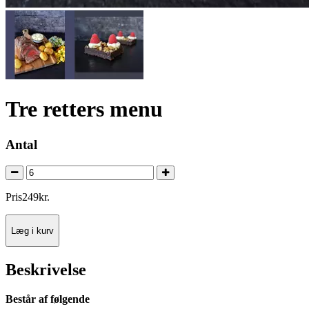
Tre retters menu
Antal
Pris
249
kr.
Læg i kurv
Beskrivelse
Består af følgende