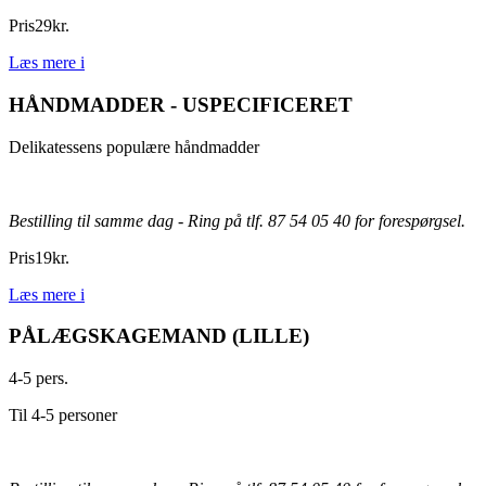
Pris
29
kr.
Læs mere
i
HÅNDMADDER - USPECIFICERET
Delikatessens populære håndmadder
Bestilling til samme dag - Ring på tlf. 87 54 05 40 for forespørgsel.
Pris
19
kr.
Læs mere
i
PÅLÆGSKAGEMAND (LILLE)
4-5 pers.
Til 4-5 personer