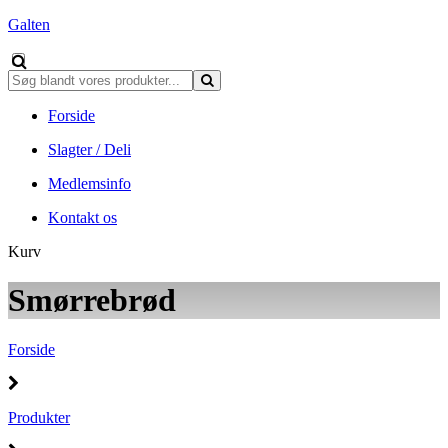
Galten
Forside
Slagter / Deli
Medlemsinfo
Kontakt os
Kurv
Smørrebrød
Forside
Produkter