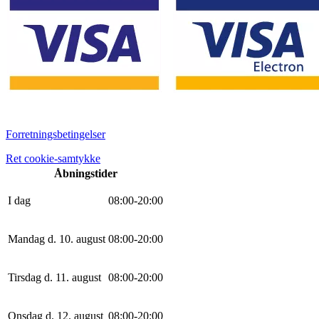
Forretningsbetingelser
Ret cookie-samtykke
Åbningstider
I dag
0
8
:
0
0
-
20
:
0
0
Mandag d. 10. august
0
8
:
0
0
-
20
:
0
0
Tirsdag d. 11. august
0
8
:
0
0
-
20
:
0
0
Onsdag d. 12. august
0
8
:
0
0
-
20
:
0
0