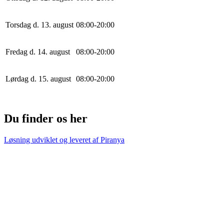
Torsdag d. 13. august
0
8
:
0
0
-
20
:
0
0
Fredag d. 14. august
0
8
:
0
0
-
20
:
0
0
Lørdag d. 15. august
0
8
:
0
0
-
20
:
0
0
Du finder os her
Løsning udviklet og leveret af
Piranya