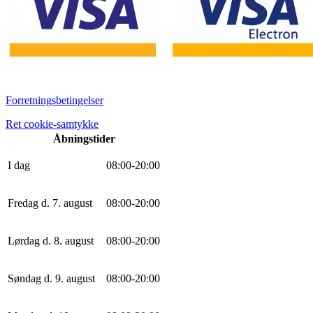
Forretningsbetingelser
Ret cookie-samtykke
Åbningstider
I dag
0
8
:
0
0
-
20
:
0
0
Fredag d. 7. august
0
8
:
0
0
-
20
:
0
0
Lørdag d. 8. august
0
8
:
0
0
-
20
:
0
0
Søndag d. 9. august
0
8
:
0
0
-
20
:
0
0