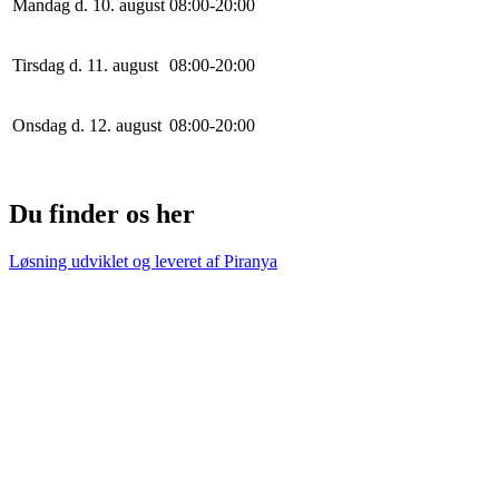
Mandag d. 10. august
0
8
:
0
0
-
20
:
0
0
Tirsdag d. 11. august
0
8
:
0
0
-
20
:
0
0
Onsdag d. 12. august
0
8
:
0
0
-
20
:
0
0
Du finder os her
Løsning udviklet og leveret af
Piranya